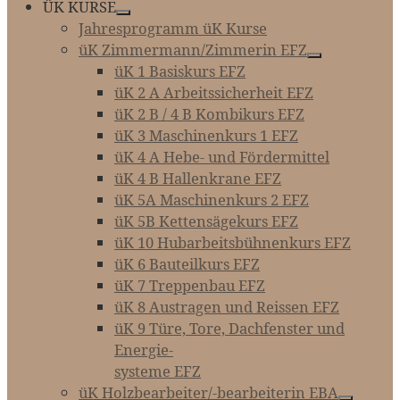
ÜK KURSE
Jahresprogramm üK Kurse
üK Zimmermann/Zimmerin EFZ
üK 1 Basiskurs EFZ
üK 2 A Arbeitssicherheit EFZ
üK 2 B / 4 B Kombikurs EFZ
üK 3 Maschinenkurs 1 EFZ
üK 4 A Hebe- und Fördermittel
üK 4 B Hallenkrane EFZ
üK 5A Maschinenkurs 2 EFZ
üK 5B Kettensägekurs EFZ
üK 10 Hubarbeitsbühnenkurs EFZ
üK 6 Bauteilkurs EFZ
üK 7 Treppenbau EFZ
üK 8 Austragen und Reissen EFZ
üK 9 Türe, Tore, Dachfenster und
Energie-­­­
systeme EFZ
üK Holzbearbeiter/-bearbeiterin EBA