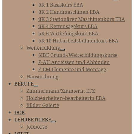
üK 1 Basiskurs EBA
üK 2 Handmaschinen EBA
üK 3 Stationärer Maschinenkurs EBA
üK 4 Kettensägekurs EBA
üK 6 Vertiefungskurs EBA
üK 10 Hubarbeitsbühnenkurs EBA
Weiterbildung
SIBE Grund-/Weiterbildungskurse
Z-AU Anreissen und Abbinden
Z-EM Elemente und Montage
Hausordnung
BERUFE
Zimmermann/Zimmerin EFZ
Holzbearbeiter/-bearbeiterin EBA
Bilder-Galerie
DOK
LEHRBETRIEBE
Jobbörse
MIETE