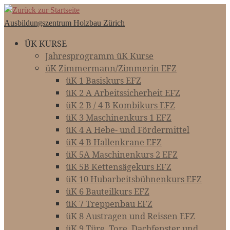
Zum
Inhalt
Ausbildungszentrum Holzbau Zürich
springen
ÜK KURSE
Jahresprogramm üK Kurse
üK Zimmermann/Zimmerin EFZ
üK 1 Basiskurs EFZ
üK 2 A Arbeitssicherheit EFZ
üK 2 B / 4 B Kombikurs EFZ
üK 3 Maschinenkurs 1 EFZ
üK 4 A Hebe- und Fördermittel
üK 4 B Hallenkrane EFZ
üK 5A Maschinenkurs 2 EFZ
üK 5B Kettensägekurs EFZ
üK 10 Hubarbeitsbühnenkurs EFZ
üK 6 Bauteilkurs EFZ
üK 7 Treppenbau EFZ
üK 8 Austragen und Reissen EFZ
üK 9 Türe, Tore, Dachfenster und