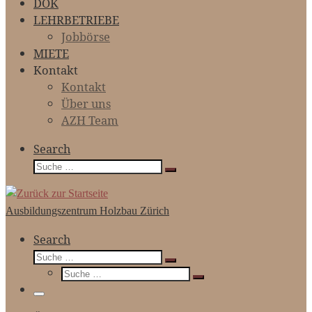
DOK
LEHRBETRIEBE
Jobbörse
MIETE
Kontakt
Kontakt
Über uns
AZH Team
Search
Suche
Suche
…
Ausbildungszentrum Holzbau Zürich
Search
Suche
Suche
Suche
…
Suche
…
Menü