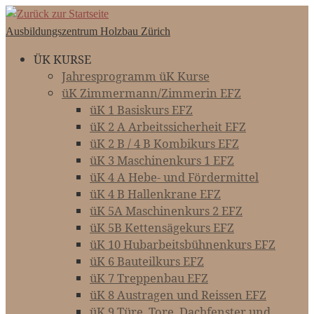
Zum
Inhalt
Ausbildungszentrum Holzbau Zürich
springen
ÜK KURSE
Jahresprogramm üK Kurse
üK Zimmermann/Zimmerin EFZ
üK 1 Basiskurs EFZ
üK 2 A Arbeitssicherheit EFZ
üK 2 B / 4 B Kombikurs EFZ
üK 3 Maschinenkurs 1 EFZ
üK 4 A Hebe- und Fördermittel
üK 4 B Hallenkrane EFZ
üK 5A Maschinenkurs 2 EFZ
üK 5B Kettensägekurs EFZ
üK 10 Hubarbeitsbühnenkurs EFZ
üK 6 Bauteilkurs EFZ
üK 7 Treppenbau EFZ
üK 8 Austragen und Reissen EFZ
üK 9 Türe, Tore, Dachfenster und