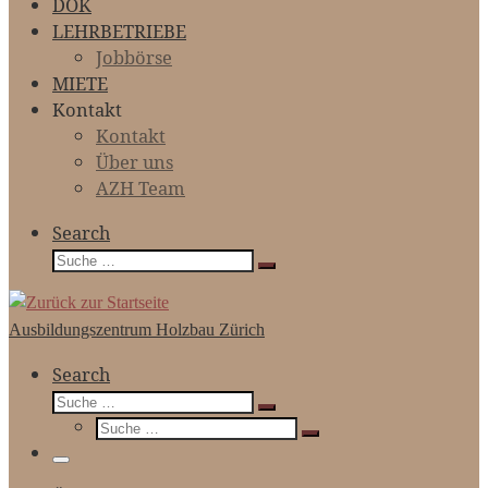
DOK
LEHRBETRIEBE
Jobbörse
MIETE
Kontakt
Kontakt
Über uns
AZH Team
Search
Suche
Suche
…
Ausbildungszentrum Holzbau Zürich
Search
Suche
Suche
Suche
…
Suche
…
Menü