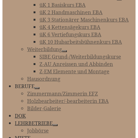
üK 1 Basiskurs EBA
üK 2 Handmaschinen EBA
üK 3 Stationärer Maschinenkurs EBA
üK 4 Kettensägekurs EBA
üK 6 Vertiefungskurs EBA
üK 10 Hubarbeitsbühnenkurs EBA
Weiterbildung
SIBE Grund-/Weiterbildungskurse
Z-AU Anreissen und Abbinden
Z-EM Elemente und Montage
Hausordnung
BERUFE
Zimmermann/Zimmerin EFZ
Holzbearbeiter/-bearbeiterin EBA
Bilder-Galerie
DOK
LEHRBETRIEBE
Jobbörse
MIETE