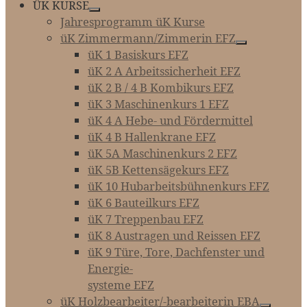
ÜK KURSE
Jahresprogramm üK Kurse
üK Zimmermann/Zimmerin EFZ
üK 1 Basiskurs EFZ
üK 2 A Arbeitssicherheit EFZ
üK 2 B / 4 B Kombikurs EFZ
üK 3 Maschinenkurs 1 EFZ
üK 4 A Hebe- und Fördermittel
üK 4 B Hallenkrane EFZ
üK 5A Maschinenkurs 2 EFZ
üK 5B Kettensägekurs EFZ
üK 10 Hubarbeitsbühnenkurs EFZ
üK 6 Bauteilkurs EFZ
üK 7 Treppenbau EFZ
üK 8 Austragen und Reissen EFZ
üK 9 Türe, Tore, Dachfenster und
Energie-­­­
systeme EFZ
üK Holzbearbeiter/-bearbeiterin EBA