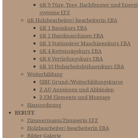
üK 9 Türe, Tore, Dachfenster und Energie-­
systeme EFZ
üK Holzbearbeiter/-bearbeiterin EBA
üK 1 Basiskurs EBA
üK 2 Handmaschinen EBA
üK 3 Stationärer Maschinenkurs EBA
üK 4 Kettensägekurs EBA
üK 6 Vertiefungskurs EBA
üK 10 Hubarbeitsbühnenkurs EBA
Weiterbildung
SIBE Grund-/Weiterbildungskurse
Z-AU Anreissen und Abbinden
Z-EM Elemente und Montage
Hausordnung
BERUFE
Zimmermann/Zimmerin EFZ
Holzbearbeiter/-bearbeiterin EBA
Bilder-Galerie