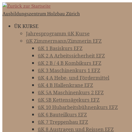
Zum
Inhalt
Ausbildungszentrum Holzbau Zürich
springen
ÜK KURSE
Jahresprogramm üK Kurse
üK Zimmermann/Zimmerin EFZ
üK 1 Basiskurs EFZ
üK 2 A Arbeitssicherheit EFZ
üK 2 B / 4 B Kombikurs EFZ
üK 3 Maschinenkurs 1 EFZ
üK 4 A Hebe- und Fördermittel
üK 4 B Hallenkrane EFZ
üK 5A Maschinenkurs 2 EFZ
üK 5B Kettensägekurs EFZ
üK 10 Hubarbeitsbühnenkurs EFZ
üK 6 Bauteilkurs EFZ
üK 7 Treppenbau EFZ
üK 8 Austragen und Reissen EFZ