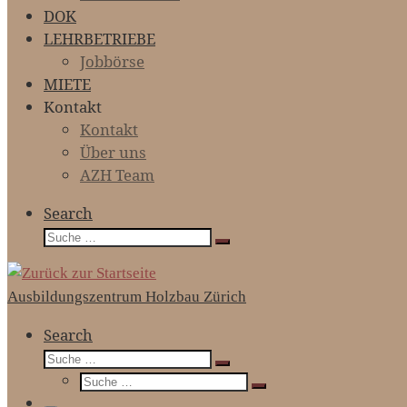
DOK
LEHRBETRIEBE
Jobbörse
MIETE
Kontakt
Kontakt
Über uns
AZH Team
Search
Suche
Suche
…
Ausbildungszentrum Holzbau Zürich
Search
Suche
Suche
Suche
…
Suche
…