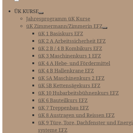
Menü
ÜK KURSE
Jahresprogramm üK Kurse
üK Zimmermann/Zimmerin EFZ
üK 1 Basiskurs EFZ
üK 2 A Arbeitssicherheit EFZ
üK 2 B / 4 B Kombikurs EFZ
üK 3 Maschinenkurs 1 EFZ
üK 4 A Hebe- und Fördermittel
üK 4 B Hallenkrane EFZ
üK 5A Maschinenkurs 2 EFZ
üK 5B Kettensägekurs EFZ
üK 10 Hubarbeitsbühnenkurs EFZ
üK 6 Bauteilkurs EFZ
üK 7 Treppenbau EFZ
üK 8 Austragen und Reissen EFZ
üK 9 Türe, Tore, Dachfenster und Energie-­
systeme EFZ