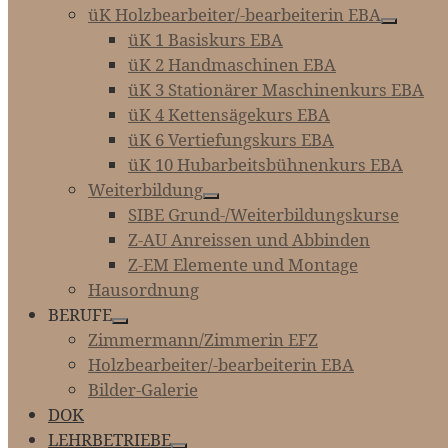
üK Holzbearbeiter/-bearbeiterin EBA
üK 1 Basiskurs EBA
üK 2 Handmaschinen EBA
üK 3 Stationärer Maschinenkurs EBA
üK 4 Kettensägekurs EBA
üK 6 Vertiefungskurs EBA
üK 10 Hubarbeitsbühnenkurs EBA
Weiterbildung
SIBE Grund-/Weiterbildungskurse
Z-AU Anreissen und Abbinden
Z-EM Elemente und Montage
Hausordnung
BERUFE
Zimmermann/Zimmerin EFZ
Holzbearbeiter/-bearbeiterin EBA
Bilder-Galerie
DOK
LEHRBETRIEBE