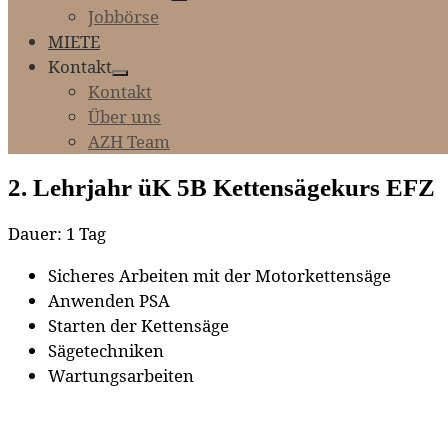
Jobbörse
MIETE
Kontakt
Kontakt
Über uns
AZH Team
2. Lehrjahr üK 5B Kettensägekurs EFZ
Dauer: 1 Tag
Sicheres Arbeiten mit der Motorkettensäge
Anwenden PSA
Starten der Kettensäge
Sägetechniken
Wartungsarbeiten