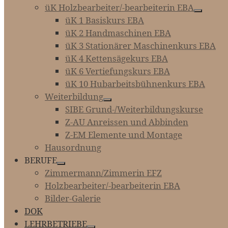
üK Holzbearbeiter/-bearbeiterin EBA
üK 1 Basiskurs EBA
üK 2 Handmaschinen EBA
üK 3 Stationärer Maschinenkurs EBA
üK 4 Kettensägekurs EBA
üK 6 Vertiefungskurs EBA
üK 10 Hubarbeitsbühnenkurs EBA
Weiterbildung
SIBE Grund-/Weiterbildungskurse
Z-AU Anreissen und Abbinden
Z-EM Elemente und Montage
Hausordnung
BERUFE
Zimmermann/Zimmerin EFZ
Holzbearbeiter/-bearbeiterin EBA
Bilder-Galerie
DOK
LEHRBETRIEBE