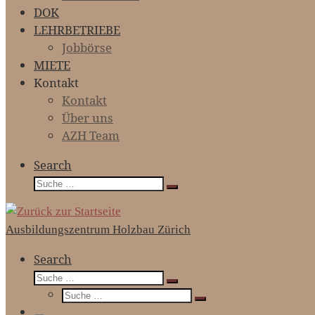
DOK
LEHRBETRIEBE
Jobbörse
MIETE
Kontakt
Kontakt
Über uns
AZH Team
Search
Suche
Suche
…
Ausbildungszentrum Holzbau Zürich
Search
Suche
Suche
Suche
…
Suche
…