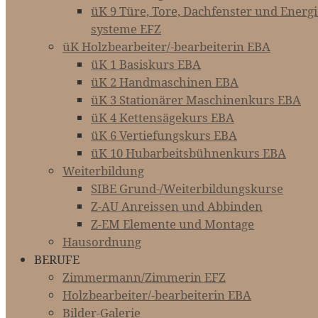
üK 9 Türe, Tore, Dachfenster und Energie-­
systeme EFZ
üK Holzbearbeiter/-bearbeiterin EBA
üK 1 Basiskurs EBA
üK 2 Handmaschinen EBA
üK 3 Stationärer Maschinenkurs EBA
üK 4 Kettensägekurs EBA
üK 6 Vertiefungskurs EBA
üK 10 Hubarbeitsbühnenkurs EBA
Weiterbildung
SIBE Grund-/Weiterbildungskurse
Z-AU Anreissen und Abbinden
Z-EM Elemente und Montage
Hausordnung
BERUFE
Zimmermann/Zimmerin EFZ
Holzbearbeiter/-bearbeiterin EBA
Bilder-Galerie