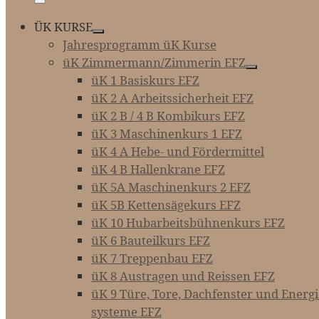
Menü
ÜK KURSE
Jahresprogramm üK Kurse
üK Zimmermann/Zimmerin EFZ
üK 1 Basiskurs EFZ
üK 2 A Arbeitssicherheit EFZ
üK 2 B / 4 B Kombikurs EFZ
üK 3 Maschinenkurs 1 EFZ
üK 4 A Hebe- und Fördermittel
üK 4 B Hallenkrane EFZ
üK 5A Maschinenkurs 2 EFZ
üK 5B Kettensägekurs EFZ
üK 10 Hubarbeitsbühnenkurs EFZ
üK 6 Bauteilkurs EFZ
üK 7 Treppenbau EFZ
üK 8 Austragen und Reissen EFZ
üK 9 Türe, Tore, Dachfenster und Energie-­
systeme EFZ