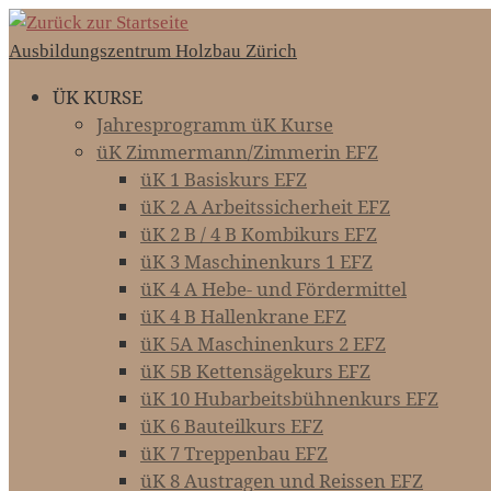
Zum
Inhalt
Ausbildungszentrum Holzbau Zürich
springen
ÜK KURSE
Jahresprogramm üK Kurse
üK Zimmermann/Zimmerin EFZ
üK 1 Basiskurs EFZ
üK 2 A Arbeitssicherheit EFZ
üK 2 B / 4 B Kombikurs EFZ
üK 3 Maschinenkurs 1 EFZ
üK 4 A Hebe- und Fördermittel
üK 4 B Hallenkrane EFZ
üK 5A Maschinenkurs 2 EFZ
üK 5B Kettensägekurs EFZ
üK 10 Hubarbeitsbühnenkurs EFZ
üK 6 Bauteilkurs EFZ
üK 7 Treppenbau EFZ
üK 8 Austragen und Reissen EFZ