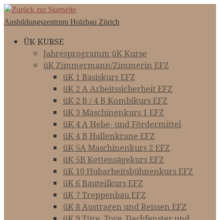
Zum
Inhalt
Ausbildungszentrum Holzbau Zürich
springen
ÜK KURSE
Jahresprogramm üK Kurse
üK Zimmermann/Zimmerin EFZ
üK 1 Basiskurs EFZ
üK 2 A Arbeitssicherheit EFZ
üK 2 B / 4 B Kombikurs EFZ
üK 3 Maschinenkurs 1 EFZ
üK 4 A Hebe- und Fördermittel
üK 4 B Hallenkrane EFZ
üK 5A Maschinenkurs 2 EFZ
üK 5B Kettensägekurs EFZ
üK 10 Hubarbeitsbühnenkurs EFZ
üK 6 Bauteilkurs EFZ
üK 7 Treppenbau EFZ
üK 8 Austragen und Reissen EFZ
üK 9 Türe, Tore, Dachfenster und