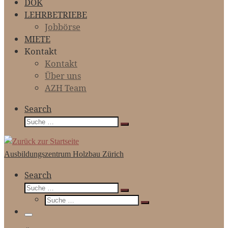
DOK
LEHRBETRIEBE
Jobbörse
MIETE
Kontakt
Kontakt
Über uns
AZH Team
Search
Suche
Suche
…
Ausbildungszentrum Holzbau Zürich
Search
Suche
Suche
Suche
…
Suche
…
Menü