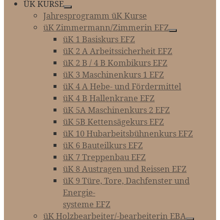
ÜK KURSE
Jahresprogramm üK Kurse
üK Zimmermann/Zimmerin EFZ
üK 1 Basiskurs EFZ
üK 2 A Arbeitssicherheit EFZ
üK 2 B / 4 B Kombikurs EFZ
üK 3 Maschinenkurs 1 EFZ
üK 4 A Hebe- und Fördermittel
üK 4 B Hallenkrane EFZ
üK 5A Maschinenkurs 2 EFZ
üK 5B Kettensägekurs EFZ
üK 10 Hubarbeitsbühnenkurs EFZ
üK 6 Bauteilkurs EFZ
üK 7 Treppenbau EFZ
üK 8 Austragen und Reissen EFZ
üK 9 Türe, Tore, Dachfenster und
Energie-­­­
systeme EFZ
üK Holzbearbeiter/-bearbeiterin EBA