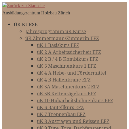
Zum
Inhalt
Ausbildungszentrum Holzbau Zürich
springen
ÜK KURSE
Jahresprogramm üK Kurse
üK Zimmermann/Zimmerin EFZ
üK 1 Basiskurs EFZ
üK 2 A Arbeitssicherheit EFZ
üK 2 B / 4 B Kombikurs EFZ
üK 3 Maschinenkurs 1 EFZ
üK 4 A Hebe- und Fördermittel
üK 4 B Hallenkrane EFZ
üK 5A Maschinenkurs 2 EFZ
üK 5B Kettensägekurs EFZ
üK 10 Hubarbeitsbühnenkurs EFZ
üK 6 Bauteilkurs EFZ
üK 7 Treppenbau EFZ
üK 8 Austragen und Reissen EFZ
üK 9 Türe, Tore, Dachfenster und