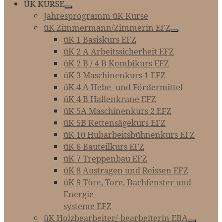
ÜK KURSE
Jahresprogramm üK Kurse
üK Zimmermann/Zimmerin EFZ
üK 1 Basiskurs EFZ
üK 2 A Arbeitssicherheit EFZ
üK 2 B / 4 B Kombikurs EFZ
üK 3 Maschinenkurs 1 EFZ
üK 4 A Hebe- und Fördermittel
üK 4 B Hallenkrane EFZ
üK 5A Maschinenkurs 2 EFZ
üK 5B Kettensägekurs EFZ
üK 10 Hubarbeitsbühnenkurs EFZ
üK 6 Bauteilkurs EFZ
üK 7 Treppenbau EFZ
üK 8 Austragen und Reissen EFZ
üK 9 Türe, Tore, Dachfenster und
Energie-­­­
systeme EFZ
üK Holzbearbeiter/-bearbeiterin EBA