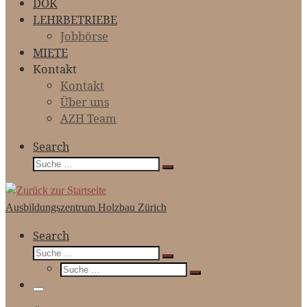
DOK
LEHRBETRIEBE
Jobbörse
MIETE
Kontakt
Kontakt
Über uns
AZH Team
Search
Suche
Suche
…
Ausbildungszentrum Holzbau Zürich
Search
Suche
Suche
Suche
…
Suche
…
Menü